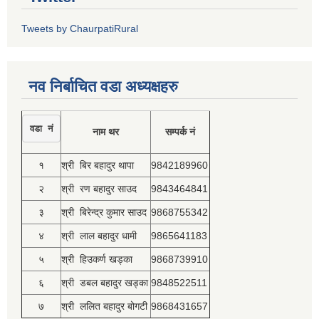
Tweets by ChaurpatiRural
नव निर्बाचित वडा अध्यक्षहरु
वडा नं
नाम थर
सम्पर्क नं
१
श्री बिर बहादुर थापा
9842189960
२
श्री रण बहादुर साउद
9843464841
३
श्री बिरेन्द्र कुमार साउद
9868755342
४
श्री लाल बहादुर धामी
9865641183
५
श्री हिउकर्ण खड्का
9868739910
६
श्री डबल बहादुर खड्का
9848522511
७
श्री ललित बहादुर बोगटी
9868431657