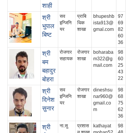
शाही
सव
प्राबि
bhupeshb
97
श्री
इन्जिनि
धिक
ista913@
69
भुपाल
यर
शाखा
gmal.com
82
बिष्ट
60
36
रोजगार
रोजगार
boharaba
98
श्री
सहायक
शाखा
m322@g
60
बम
mail.com
25
बहादुर
43
बोहरा
22
सव
रोजगार
dineshsu
98
श्री
इन्जिनि
शाखा
nar960@
68
दिनेश
यर
gmail.co
75
सुनार
m
62
36
ना.सु
प्रशास
kathayat
98
श्री
न शाखा
mohan52
48