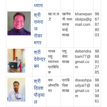
ध्याय
खा.पा.स
खानेपा
khanepan
98
श्री
.टे
नी तथा
idolpa@g
67
रामरा
सरस
mail.com
87
ज
फाई
80
रोका
शाखा
03
मगर
नायब
पशु
debendra
98
श्री
पशु
सेवा
bam77@
68
देवेन्द्र
स्वास्थ्य
शाखा
gmail.co
81
बम
प्राबिधि
m
27
क
85
सव
प्राबि
diwashpa
98
श्री
ओभरसि
धिक
udyal7@
68
दिवश
यर
शाखा
gmail.co
14
पौड्या
m
98
ल
61