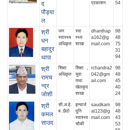
द
प्रकाशन
54
पौड्या
ल
जन
स्वा
dhanthap
98
श्री
स्वास्थ्य
स्थ्य
a162@g
48
धन
अधिकृत
शाखा
mail.com
75
बहादुर
31
थापा
94
शिक्षा
शिक्षा ,
rchandra2
98
श्री
अधिकृत
युवा
042@gm
48
रामच
तथा
ail.com
45
न्द्र
खेलकुद
40
जोशी
शाखा
24
सी.अ.हे.
इन्चार्ज
saudkam
98
श्री
ब .छैठो
दुनि
al123@g
48
कमल
स्वाश्थ्य
mail.com
43
साउद
चौकी
53