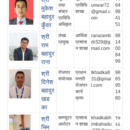
तथा
प्रबिधि
unwar72
64
मुकेश
संचार
शाखा
@gmail.c
98
बहादुर
प्रविधि
om
41
कुँवर
अधिकृत
51
लेखा
आर्थिक
ranaramb
98
श्री
प्रमुख
प्रशास
dr329@g
14
राम
न शाखा
mail.com
00
बहादुर
84
राना
99
रोजगार
प्रधान
tkhadka8
98
श्री
संयोजक
मन्त्री
31@gmai
65
दिनेश
रोजगार
l.com
95
बहादुर
कार्य
14
खड
क्रम
80
का
कम्प्युटर
प्रशास
khadkabh
९७
श्री
अपरेटर
न शाखा
imbahadu
६६
भिम