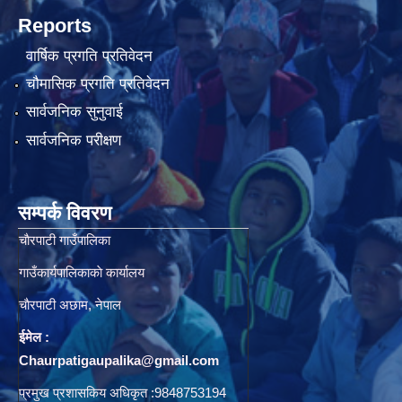
Reports
वार्षिक प्रगति प्रतिवेदन
चौमासिक प्रगति प्रतिवेदन
सार्वजनिक सुनुवाई
सार्वजनिक परीक्षण
सम्पर्क विवरण
चाैरपाटी गाउँपालिका
गाउँकार्यपालिकाकाे कार्यालय
चाैरपाटी अछाम, नेपाल
ईमेल :
Chaurpatigaupalika@gmail.com
प्रमुख प्रशासकिय अधिकृत :9848753194