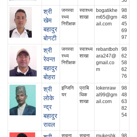
56
जनस्वा
स्वाश्थ्य
bogatikhe
98
श्री
स्थ्य
शाखा
m65@gm
48
खेम
निरीक्षक
ail.com
45
बहादुर
69
बोगटी
97
जनस्वा
स्वाश्थ्य
rebantboh
98
श्री
स्थ्य
शाखा
ara247@
62
रेवन्त
निरीक्षक
gmail.co
58
बहादुर
m
62
बोहरा
76
इन्जिनि
प्राबि
lokenraw
98
श्री
यर
धिक
al99@gm
48
लाेके
शाखा
ail.com
63
न्द्र
82
बहादुर
54
रावल
सूचना
सूचना
mukeshk
98
श्री