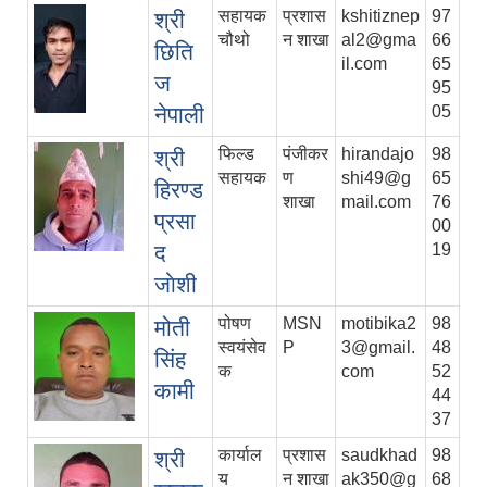
सहायक
प्रशास
kshitiznep
97
श्री
चौथो
न शाखा
al2@gma
66
छिति
il.com
65
ज
95
नेपाली
05
फिल्ड
पंजीकर
hirandajo
98
श्री
सहायक
ण
shi49@g
65
हिरण्ड
शाखा
mail.com
76
प्रसा
00
द
19
जाेशी
पोषण
MSN
motibika2
98
मोती
स्वयंसेव
P
3@gmail.
48
सिंह
क
com
52
कामी
44
37
कार्याल
प्रशास
saudkhad
98
श्री
य
न शाखा
ak350@g
68