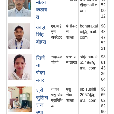
मोहन
@gmail.c
52
कठाय
om
00
त
12
एम.आई.
पंजीकर
boharakal
98
कालु
एस
ण
u@gmail.
48
सिंह
अपरेटर
शाखा
com
47
बाेहरा
52
31
सहायक
प्रशास
sirjanarok
98
सिर्ज
चौथो
न शाखा
a549@g
61
ना
mail.com
43
रोका
36
मगर
64
नायब
पशु
up.sushil
98
श्री
पशु सेवा
सेवा
2057@g
65
सुशिल
प्राबिधि
शाखा
mail.com
62
राज
क
82
उपा
90