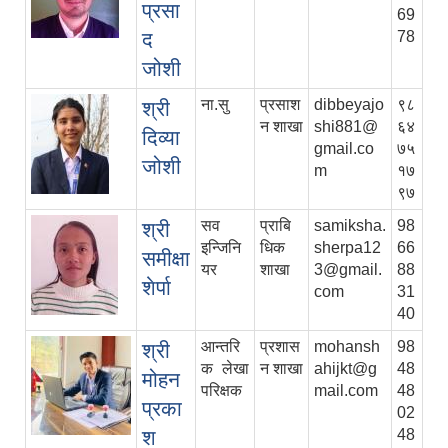
प्रसा
69
द
78
जोशी
ना.सु
प्रसाश
dibbeyajo
९८
श्री
न शाखा
shi881@
६४
दिव्या
gmail.co
७५
जोशी
m
१७
९७
सव
प्राबि
samiksha.
98
श्री
इन्जिनि
धिक
sherpa12
66
समीक्षा
यर
शाखा
3@gmail.
88
शेर्पा
com
31
40
आन्तरि
प्रशास
mohansh
98
श्री
क लेखा
न शाखा
ahijkt@g
48
मोहन
परिक्षक
mail.com
48
प्रका
02
श
48