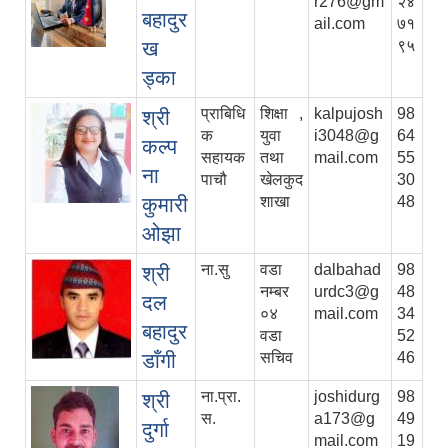
r276@gm
२४
बहादुर
ail.com
७१
ख
९५
ड्का
प्राबिधि
शिक्षा ,
kalpujosh
98
श्री
क
युवा
i3048@g
64
कल्प
सहायक
तथा
mail.com
55
ना
पाचौ
खेलकुद
30
कुमारी
शाखा
48
ओझा
ना.सु
वडा
dalbahad
98
श्री
नम्बर
urdc3@g
48
दल
०४
mail.com
34
बहादुर
वडा
52
डाँगी
सचिव
46
ना.प्रा.
joshidurg
98
श्री
स.
a173@g
49
दुर्गा
mail.com
19