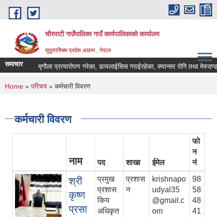
Skip to main content
चौरपाटी गाउँपालिका गाउँ कार्यपालिकाकाे कार्यालय
सुदूरपश्चिम प्रदेश अछाम , नेपाल
समाचार
मृगौला प्रत्यारोपण गरेका, डायलाईसिस गराईरहेका, क्यान्सर रोगि तथा मेरुदण्डका प
You are here
Home
»
परिचय
» कर्मचारी विवरण
कर्मचारी विवरण
फो
न
नाम
पद
शाखा
ईमेल
नं
प्रमुख
प्रशास
krishnapo
98
श्री
प्रशास
न
udyal35
58
कृष्ण
किय
@gmail.c
48
प्रसा
अधिकृत
om
41