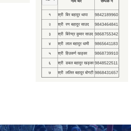
नाम थर
सम्पर्क नं
१
श्री बिर बहादुर थापा
9842189960
२
श्री रण बहादुर साउद
9843464841
३
श्री बिरेन्द्र कुमार साउद
9868755342
४
श्री लाल बहादुर धामी
9865641183
५
श्री हिउकर्ण खड्का
9868739910
६
श्री डबल बहादुर खड्का
9848522511
७
श्री ललित बहादुर बोगटी
9868431657