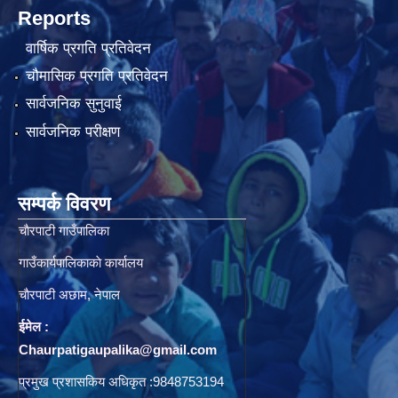
Reports
वार्षिक प्रगति प्रतिवेदन
चौमासिक प्रगति प्रतिवेदन
सार्वजनिक सुनुवाई
सार्वजनिक परीक्षण
सम्पर्क विवरण
चाैरपाटी गाउँपालिका
गाउँकार्यपालिकाकाे कार्यालय
चाैरपाटी अछाम, नेपाल
ईमेल :
Chaurpatigaupalika@gmail.com
प्रमुख प्रशासकिय अधिकृत :9848753194