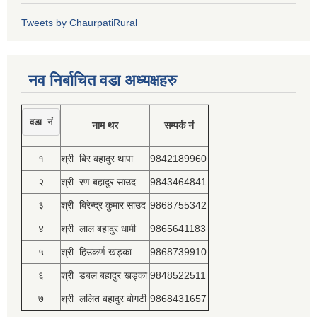
Tweets by ChaurpatiRural
नव निर्बाचित वडा अध्यक्षहरु
वडा नं
नाम थर
सम्पर्क नं
१
श्री बिर बहादुर थापा
9842189960
२
श्री रण बहादुर साउद
9843464841
३
श्री बिरेन्द्र कुमार साउद
9868755342
४
श्री लाल बहादुर धामी
9865641183
५
श्री हिउकर्ण खड्का
9868739910
६
श्री डबल बहादुर खड्का
9848522511
७
श्री ललित बहादुर बोगटी
9868431657