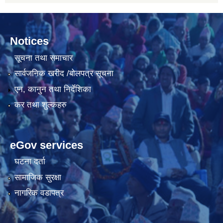
Notices
सूचना तथा समाचार
सार्वजनिक खरीद /बोलपत्र सूचना
एन, कानुन तथा निर्देशिका
कर तथा शुल्कहरु
eGov services
घटना दर्ता
सामाजिक सुरक्षा
नागरिक वडापत्र