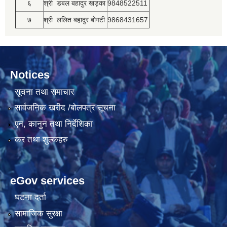
६
श्री डबल बहादुर खड्का
9848522511
७
श्री ललित बहादुर बोगटी
9868431657
Notices
सूचना तथा समाचार
सार्वजनिक खरीद /बोलपत्र सूचना
एन, कानुन तथा निर्देशिका
कर तथा शुल्कहरु
eGov services
घटना दर्ता
सामाजिक सुरक्षा