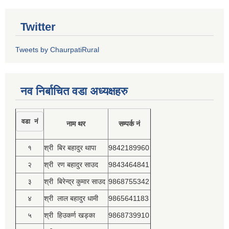
Twitter
Tweets by ChaurpatiRural
नव निर्बाचित वडा अध्यक्षहरु
वडा नं
नाम थर
सम्पर्क नं
१
श्री बिर बहादुर थापा
9842189960
२
श्री रण बहादुर साउद
9843464841
३
श्री बिरेन्द्र कुमार साउद
9868755342
४
श्री लाल बहादुर धामी
9865641183
५
श्री हिउकर्ण खड्का
9868739910