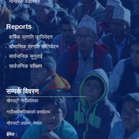
नागरिक वडापत्र
Reports
वार्षिक प्रगति प्रतिवेदन
चौमासिक प्रगति प्रतिवेदन
सार्वजनिक सुनुवाई
सार्वजनिक परीक्षण
सम्पर्क विवरण
चाैरपाटी गाउँपालिका
गाउँकार्यपालिकाकाे कार्यालय
चाैरपाटी अछाम, नेपाल
ईमेल :