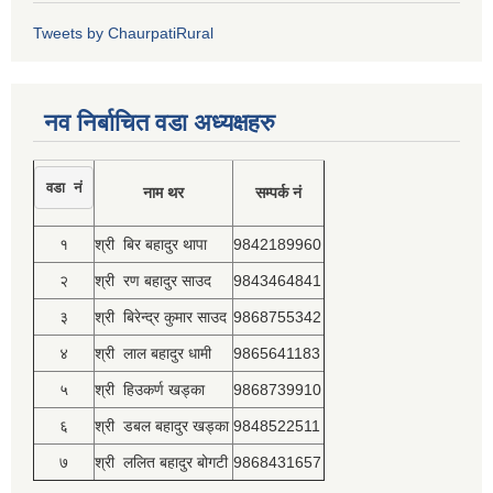
Tweets by ChaurpatiRural
नव निर्बाचित वडा अध्यक्षहरु
वडा नं
नाम थर
सम्पर्क नं
१
श्री बिर बहादुर थापा
9842189960
२
श्री रण बहादुर साउद
9843464841
३
श्री बिरेन्द्र कुमार साउद
9868755342
४
श्री लाल बहादुर धामी
9865641183
५
श्री हिउकर्ण खड्का
9868739910
६
श्री डबल बहादुर खड्का
9848522511
७
श्री ललित बहादुर बोगटी
9868431657