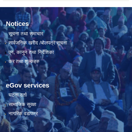
Notices
सूचना तथा समाचार
सार्वजनिक खरीद /बोलपत्र सूचना
एन, कानुन तथा निर्देशिका
कर तथा शुल्कहरु
eGov services
घटना दर्ता
सामाजिक सुरक्षा
नागरिक वडापत्र