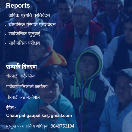
Reports
वार्षिक प्रगति प्रतिवेदन
चौमासिक प्रगति प्रतिवेदन
सार्वजनिक सुनुवाई
सार्वजनिक परीक्षण
सम्पर्क विवरण
चाैरपाटी गाउँपालिका
गाउँकार्यपालिकाकाे कार्यालय
चाैरपाटी अछाम, नेपाल
ईमेल :
Chaurpatigaupalika@gmail.com
प्रमुख प्रशासकिय अधिकृत :9848753194