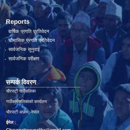
Reports
वार्षिक प्रगति प्रतिवेदन
चौमासिक प्रगति प्रतिवेदन
सार्वजनिक सुनुवाई
सार्वजनिक परीक्षण
सम्पर्क विवरण
चाैरपाटी गाउँपालिका
गाउँकार्यपालिकाकाे कार्यालय
चाैरपाटी अछाम, नेपाल
ईमेल :
Chaurpatigaupalika@gmail.com