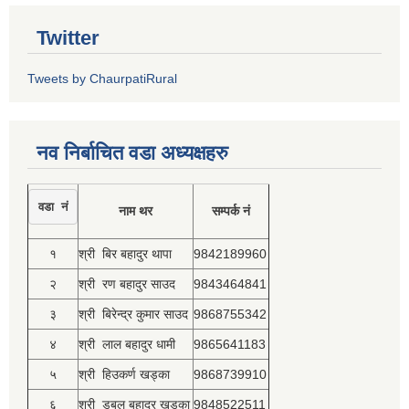
Twitter
Tweets by ChaurpatiRural
नव निर्बाचित वडा अध्यक्षहरु
वडा नं
नाम थर
सम्पर्क नं
१
श्री बिर बहादुर थापा
9842189960
२
श्री रण बहादुर साउद
9843464841
३
श्री बिरेन्द्र कुमार साउद
9868755342
४
श्री लाल बहादुर धामी
9865641183
५
श्री हिउकर्ण खड्का
9868739910
६
श्री डबल बहादुर खड्का
9848522511