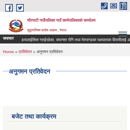
Skip to main content
चौरपाटी गाउँपालिका गाउँ कार्यपालिकाकाे कार्यालय
सुदूरपश्चिम प्रदेश अछाम , नेपाल
समाचार
रोपण गरेका, डायलाईसिस गराईरहेका, क्यान्सर रोगि तथा मेरुदण्डका पक्षघातका बिरामीलाई औष
You are here
Home
»
प्रतिवेदन
» अनुगमन प्रतिवेदन
अनुगमन प्रतिवेदन
बजेट तथा कार्यक्रम