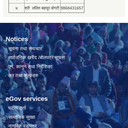
७
श्री ललित बहादुर बोगटी
9868431657
Notices
सूचना तथा समाचार
सार्वजनिक खरीद /बोलपत्र सूचना
एन, कानुन तथा निर्देशिका
कर तथा शुल्कहरु
eGov services
घटना दर्ता
सामाजिक सुरक्षा
नागरिक वडापत्र