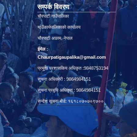
सम्पर्क विवरण
चाैरपाटी गाउँपालिका
गाउँकार्यपालिकाकाे कार्यालय
चाैरपाटी अछाम, नेपाल
ईमेल :
Chaurpatigaupalika@gmail.com
प्रमुख प्रशासकिय अधिकृत :9848753194
सुचना अधिकारी : 9864984151
सुचना प्रवृधि अधिकृत : 9864984151
सन्देश सूचना बोर्ड: १६१८०७०७०९७००