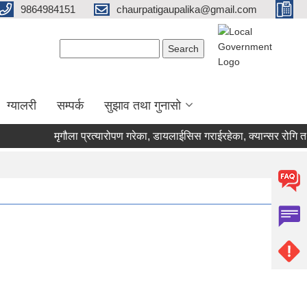
9864984151
chaurpatigaupalika@gmail.com
Search form
Search
ग्यालरी
सम्पर्क
सुझाव तथा गुनासो
मृगौला प्रत्यारोपण गरेका, डायलाईसिस गराईरहेका, क्यान्सर रोगि तथा 