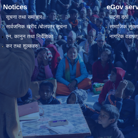
Notices
eGov serv
सूचना तथा समाचार
घटना दर्ता
सार्वजनिक खरीद /बोलपत्र सूचना
सामाजिक सुरक्ष
एन, कानुन तथा निर्देशिका
नागरिक वडापत्
कर तथा शुल्कहरु