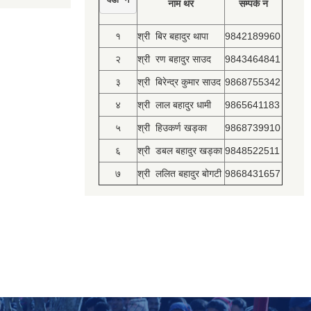
नाम थर
सम्पर्क नं
१
श्री बिर बहादुर थापा
9842189960
२
श्री रण बहादुर साउद
9843464841
३
श्री बिरेन्द्र कुमार साउद
9868755342
४
श्री लाल बहादुर धामी
9865641183
५
श्री हिउकर्ण खड्का
9868739910
६
श्री डबल बहादुर खड्का
9848522511
७
श्री ललित बहादुर बोगटी
9868431657