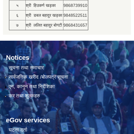
५
श्री हिउकर्ण खड्का
9868739910
६
श्री डबल बहादुर खड्का
9848522511
७
श्री ललित बहादुर बोगटी
9868431657
Notices
सूचना तथा समाचार
सार्वजनिक खरीद /बोलपत्र सूचना
एन, कानुन तथा निर्देशिका
कर तथा शुल्कहरु
eGov services
घटना दर्ता