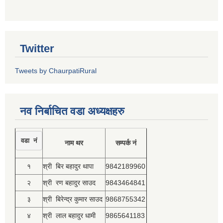
Twitter
Tweets by ChaurpatiRural
नव निर्बाचित वडा अध्यक्षहरु
वडा नं
नाम थर
सम्पर्क नं
१
श्री बिर बहादुर थापा
9842189960
२
श्री रण बहादुर साउद
9843464841
३
श्री बिरेन्द्र कुमार साउद
9868755342
४
श्री लाल बहादुर धामी
9865641183