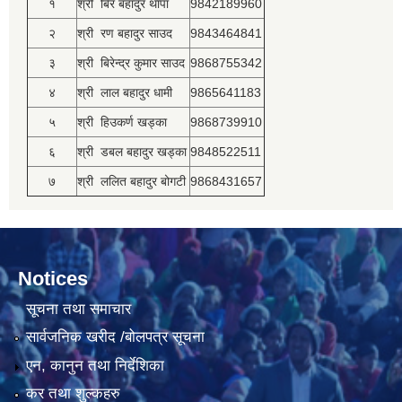
१
श्री बिर बहादुर थापा
9842189960
२
श्री रण बहादुर साउद
9843464841
३
श्री बिरेन्द्र कुमार साउद
9868755342
४
श्री लाल बहादुर धामी
9865641183
५
श्री हिउकर्ण खड्का
9868739910
६
श्री डबल बहादुर खड्का
9848522511
७
श्री ललित बहादुर बोगटी
9868431657
Notices
सूचना तथा समाचार
सार्वजनिक खरीद /बोलपत्र सूचना
एन, कानुन तथा निर्देशिका
कर तथा शुल्कहरु