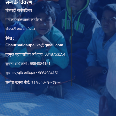
सम्पर्क विवरण
चाैरपाटी गाउँपालिका
गाउँकार्यपालिकाकाे कार्यालय
चाैरपाटी अछाम, नेपाल
ईमेल :
Chaurpatigaupalika@gmail.com
प्रमुख प्रशासकिय अधिकृत :9848753194
सुचना अधिकारी : 9864984151
सुचना प्रवृधि अधिकृत : 9864984151
सन्देश सूचना बोर्ड: १६१८०७०७०९७००