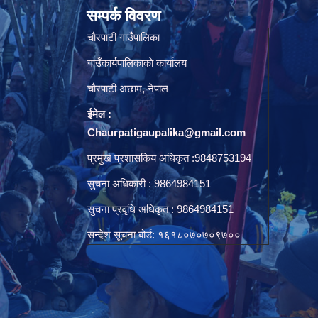
सम्पर्क विवरण
चाैरपाटी गाउँपालिका
गाउँकार्यपालिकाकाे कार्यालय
चाैरपाटी अछाम, नेपाल
ईमेल :
Chaurpatigaupalika@gmail.com
प्रमुख प्रशासकिय अधिकृत :9848753194
सुचना अधिकारी : 9864984151
सुचना प्रवृधि अधिकृत : 9864984151
सन्देश सूचना बोर्ड: १६१८०७०७०९७००