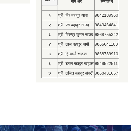
नाम थर
सम्पर्क नं
१
श्री बिर बहादुर थापा
9842189960
२
श्री रण बहादुर साउद
9843464841
३
श्री बिरेन्द्र कुमार साउद
9868755342
४
श्री लाल बहादुर धामी
9865641183
५
श्री हिउकर्ण खड्का
9868739910
६
श्री डबल बहादुर खड्का
9848522511
७
श्री ललित बहादुर बोगटी
9868431657