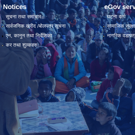
Notices
eGov serv
सूचना तथा समाचार
घटना दर्ता
सार्वजनिक खरीद /बोलपत्र सूचना
सामाजिक सुरक्ष
एन, कानुन तथा निर्देशिका
नागरिक वडापत्
कर तथा शुल्कहरु