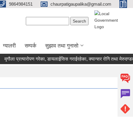
9864984151
chaurpatigaupalika@gmail.com
Search form
Search
ग्यालरी
सम्पर्क
सुझाव तथा गुनासो
ौला प्रत्यारोपण गरेका, डायलाईसिस गराईरहेका, क्यान्सर रोगि तथा मेरुदण्डका 