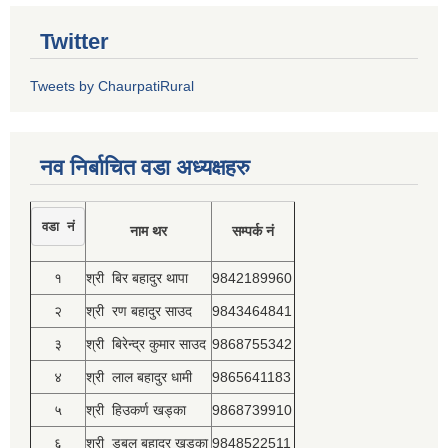
Twitter
Tweets by ChaurpatiRural
नव निर्बाचित वडा अध्यक्षहरु
वडा नं
नाम थर
सम्पर्क नं
१
श्री बिर बहादुर थापा
9842189960
२
श्री रण बहादुर साउद
9843464841
३
श्री बिरेन्द्र कुमार साउद
9868755342
४
श्री लाल बहादुर धामी
9865641183
५
श्री हिउकर्ण खड्का
9868739910
६
श्री डबल बहादुर खड्का
9848522511