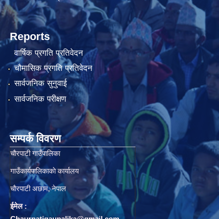
Reports
वार्षिक प्रगति प्रतिवेदन
चौमासिक प्रगति प्रतिवेदन
सार्वजनिक सुनुवाई
सार्वजनिक परीक्षण
सम्पर्क विवरण
चाैरपाटी गाउँपालिका
गाउँकार्यपालिकाकाे कार्यालय
चाैरपाटी अछाम, नेपाल
ईमेल :
Chaurpatigaupalika@gmail.com