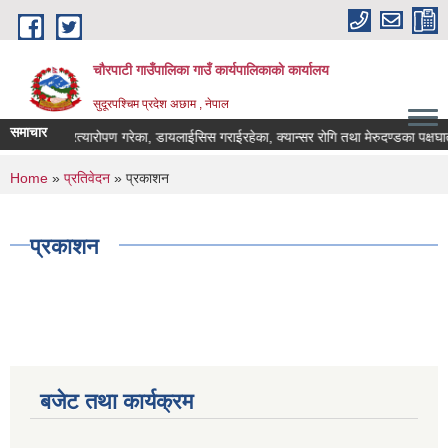
Skip to main content
चौरपाटी गाउँपालिका गाउँ कार्यपालिकाकाे कार्यालय
सुदूरपश्चिम प्रदेश अछाम , नेपाल
समाचार
मृगौला प्रत्यारोपण गरेका, डायलाईसिस गराईरहेका, क्यान्सर रोगि तथा मेरुदण्डका पक्षघात
You are here
Home
»
प्रतिवेदन
» प्रकाशन
प्रकाशन
बजेट तथा कार्यक्रम