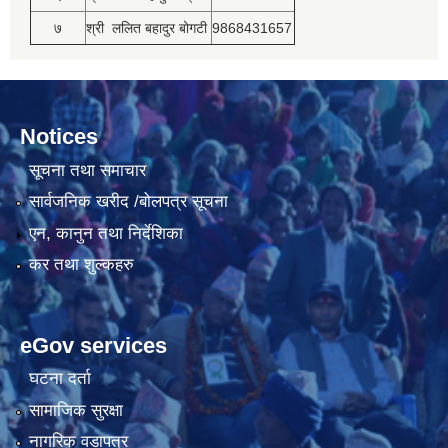
७
श्री ललित बहादुर बोगटी
9868431657
Notices
सूचना तथा समाचार
सार्वजनिक खरीद /बोलपत्र सूचना
एन, कानुन तथा निर्देशिका
कर तथा शुल्कहरु
eGov services
घटना दर्ता
सामाजिक सुरक्षा
नागरिक वडापत्र