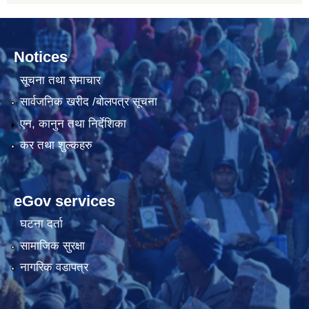
Notices
सूचना तथा समाचार
सार्वजनिक खरीद /बोलपत्र सूचना
एन, कानुन तथा निर्देशिका
कर तथा शुल्कहरु
eGov services
घटना दर्ता
सामाजिक सुरक्षा
नागरिक वडापत्र