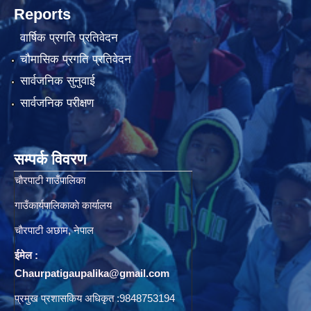
Reports
वार्षिक प्रगति प्रतिवेदन
चौमासिक प्रगति प्रतिवेदन
सार्वजनिक सुनुवाई
सार्वजनिक परीक्षण
सम्पर्क विवरण
चाैरपाटी गाउँपालिका
गाउँकार्यपालिकाकाे कार्यालय
चाैरपाटी अछाम, नेपाल
ईमेल :
Chaurpatigaupalika@gmail.com
प्रमुख प्रशासकिय अधिकृत :9848753194