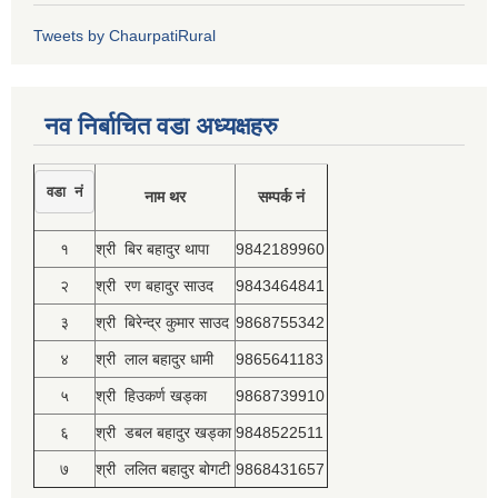
Tweets by ChaurpatiRural
नव निर्बाचित वडा अध्यक्षहरु
वडा नं
नाम थर
सम्पर्क नं
१
श्री बिर बहादुर थापा
9842189960
२
श्री रण बहादुर साउद
9843464841
३
श्री बिरेन्द्र कुमार साउद
9868755342
४
श्री लाल बहादुर धामी
9865641183
५
श्री हिउकर्ण खड्का
9868739910
६
श्री डबल बहादुर खड्का
9848522511
७
श्री ललित बहादुर बोगटी
9868431657