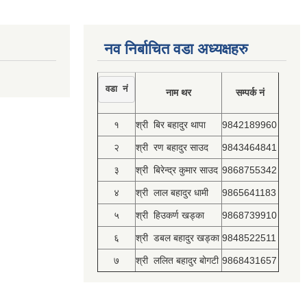
नव निर्बाचित वडा अध्यक्षहरु
वडा नं
नाम थर
सम्पर्क नं
१
श्री बिर बहादुर थापा
9842189960
२
श्री रण बहादुर साउद
9843464841
३
श्री बिरेन्द्र कुमार साउद
9868755342
४
श्री लाल बहादुर धामी
9865641183
५
श्री हिउकर्ण खड्का
9868739910
६
श्री डबल बहादुर खड्का
9848522511
७
श्री ललित बहादुर बोगटी
9868431657