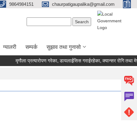
9864984151
chaurpatigaupalika@gmail.com
Search form
Search
ग्यालरी
सम्पर्क
सुझाव तथा गुनासो
मृगौला प्रत्यारोपण गरेका, डायलाईसिस गराईरहेका, क्यान्सर रोगि तथा मेरुद