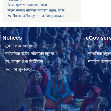
जिल्ला प्रशासन कार्यालय, अछाम
जिल्ला समन्वय समितिको कार्यालय अछाम, नेपाल
स्थानीय तह वित्तीय सुशासन जोखिम मूल्याङ्कन
Notices
eGov serv
सूचना तथा समाचार
घटना दर्ता
सार्वजनिक खरीद /बोलपत्र सूचना
सामाजिक सुरक्ष
एन, कानुन तथा निर्देशिका
नागरिक वडापत्
कर तथा शुल्कहरु