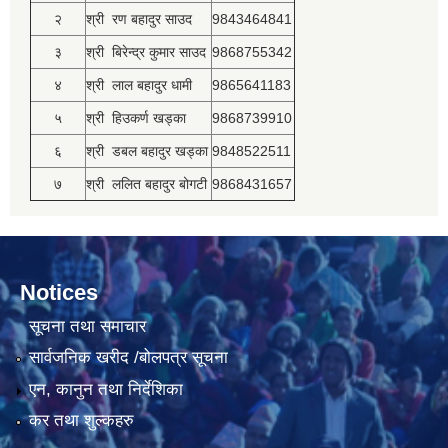
२
श्री रण बहादुर साउद
9843464841
३
श्री बिरेन्द्र कुमार साउद
9868755342
४
श्री लाल बहादुर धामी
9865641183
५
श्री हिउकर्ण खड्का
9868739910
६
श्री डबल बहादुर खड्का
9848522511
७
श्री ललित बहादुर बोगटी
9868431657
Notices
सूचना तथा समाचार
सार्वजनिक खरीद /बोलपत्र सूचना
एन, कानुन तथा निर्देशिका
कर तथा शुल्कहरु