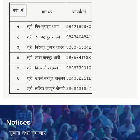
वडा नं
नाम थर
सम्पर्क नं
१
श्री बिर बहादुर थापा
9842189960
२
श्री रण बहादुर साउद
9843464841
३
श्री बिरेन्द्र कुमार साउद
9868755342
४
श्री लाल बहादुर धामी
9865641183
५
श्री हिउकर्ण खड्का
9868739910
६
श्री डबल बहादुर खड्का
9848522511
७
श्री ललित बहादुर बोगटी
9868431657
Notices
सूचना तथा समाचार