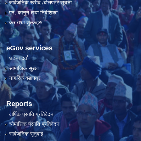
सार्वजनिक खरीद /बोलपत्र सूचना
एन, कानुन तथा निर्देशिका
कर तथा शुल्कहरु
eGov services
घटना दर्ता
सामाजिक सुरक्षा
नागरिक वडापत्र
Reports
वार्षिक प्रगति प्रतिवेदन
चौमासिक प्रगति प्रतिवेदन
सार्वजनिक सुनुवाई