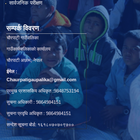
सार्वजनिक परीक्षण
सम्पर्क विवरण
चाैरपाटी गाउँपालिका
गाउँकार्यपालिकाकाे कार्यालय
चाैरपाटी अछाम, नेपाल
ईमेल :
Chaurpatigaupalika@gmail.com
प्रमुख प्रशासकिय अधिकृत :9848753194
सुचना अधिकारी : 9864984151
सुचना प्रवृधि अधिकृत : 9864984151
सन्देश सूचना बोर्ड: १६१८०७०७०९७००