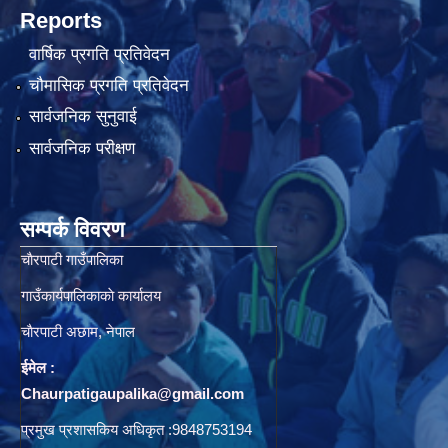
Reports
वार्षिक प्रगति प्रतिवेदन
चौमासिक प्रगति प्रतिवेदन
सार्वजनिक सुनुवाई
सार्वजनिक परीक्षण
सम्पर्क विवरण
चाैरपाटी गाउँपालिका
गाउँकार्यपालिकाकाे कार्यालय
चाैरपाटी अछाम, नेपाल
ईमेल :
Chaurpatigaupalika@gmail.com
प्रमुख प्रशासकिय अधिकृत :9848753194