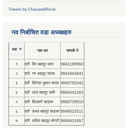
Tweets by ChaurpatiRural
नव निर्बाचित वडा अध्यक्षहरु
वडा नं
नाम थर
सम्पर्क नं
१
श्री बिर बहादुर थापा
9842189960
२
श्री रण बहादुर साउद
9843464841
३
श्री बिरेन्द्र कुमार साउद
9868755342
४
श्री लाल बहादुर धामी
9865641183
५
श्री हिउकर्ण खड्का
9868739910
६
श्री डबल बहादुर खड्का
9848522511
७
श्री ललित बहादुर बोगटी
9868431657