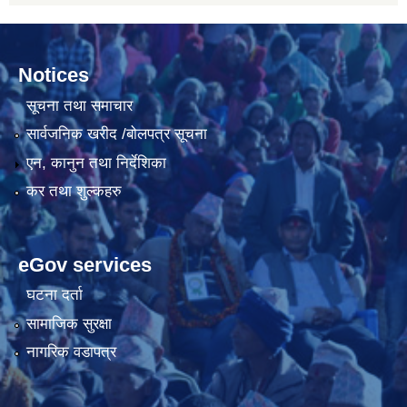
Notices
सूचना तथा समाचार
सार्वजनिक खरीद /बोलपत्र सूचना
एन, कानुन तथा निर्देशिका
कर तथा शुल्कहरु
eGov services
घटना दर्ता
सामाजिक सुरक्षा
नागरिक वडापत्र