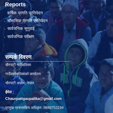
Reports
वार्षिक प्रगति प्रतिवेदन
चौमासिक प्रगति प्रतिवेदन
सार्वजनिक सुनुवाई
सार्वजनिक परीक्षण
सम्पर्क विवरण
चाैरपाटी गाउँपालिका
गाउँकार्यपालिकाकाे कार्यालय
चाैरपाटी अछाम, नेपाल
ईमेल :
Chaurpatigaupalika@gmail.com
प्रमुख प्रशासकिय अधिकृत :9848753194