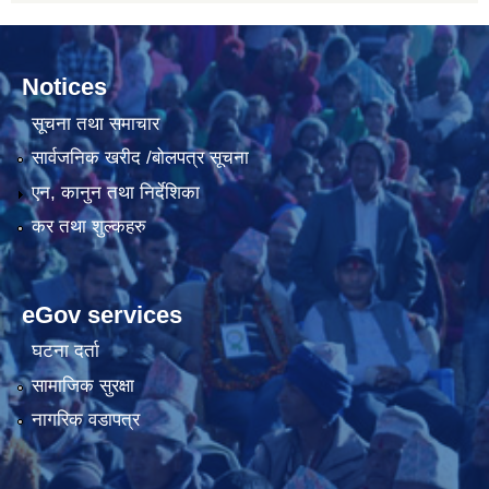
Notices
सूचना तथा समाचार
सार्वजनिक खरीद /बोलपत्र सूचना
एन, कानुन तथा निर्देशिका
कर तथा शुल्कहरु
eGov services
घटना दर्ता
सामाजिक सुरक्षा
नागरिक वडापत्र