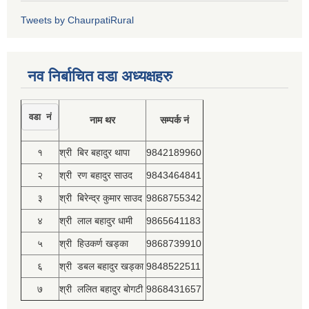
Tweets by ChaurpatiRural
नव निर्बाचित वडा अध्यक्षहरु
वडा नं
नाम थर
सम्पर्क नं
१
श्री बिर बहादुर थापा
9842189960
२
श्री रण बहादुर साउद
9843464841
३
श्री बिरेन्द्र कुमार साउद
9868755342
४
श्री लाल बहादुर धामी
9865641183
५
श्री हिउकर्ण खड्का
9868739910
६
श्री डबल बहादुर खड्का
9848522511
७
श्री ललित बहादुर बोगटी
9868431657