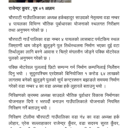
राजेन्द्र कुवर , पुष ०१ अछाम
चौरपाटी गाउँपालिकाका अध्यक्ष हर्कबहादुर साउदको नेतृत्वमा वडा नम्बर
४ पायलका विभिन्न भौतिक पुर्बाधारका योजनाको स्थलगत निरीक्षण
तथा अनुगमन गरेको छ ।
चौरपाटी गाउँ पालिका वडा नम्बर ४ पायलको लासबाट पर्यटकिय स्थल
जिम्राणी धाम जोड्ने झुलुङ्गे पुल तिर्थस्थलमा निर्माण भएका दुई वटा
तिर्थालुका लागि बस्ने आवास र चित्रे मंगलसैन जोड्ने पक्कि मोटरेवल
पुलको अनुगमन गरेको छ ।
पक्कि माेटरेवल पुललाई छिटाे सम्पन्न गर्न निर्माण कम्पनिलाई निर्लेशन
दिनु भयाे । सुदुरपश्चिम प्रदेशको बिनियोजित १ करोड ६४ लाखको
लागतमा बनेको झुलुङ्गे पुलको सुर्य कन्ट्रक्सन बझाङले समयमा निर्माण
गरेको वडा नम्बर ४ का वडा अध्यक्ष हर्क लुहारले बताउनु भयो ।
निरिक्षणकाे क्रममा अध्यक्ष साउदले भाैतिक पूर्वाधार विकास निर्माणका
याेजनाहरु दिगाे र भरपर्दाे बनाउन गाउँपालिकाले याेजनाकाे नियमित
निरिक्षण गर्ने बताउनु भयाे ।
निरिक्षण टाेलीमा चाैरपाटी गाउँपालिका वडा नं४ का वडा अध्यक्ष हर्क
लाेहार, प्रेस सल्लाहाकार राजेन्द्र कुँवर, वडा सदस्य सुरत कुँवर,