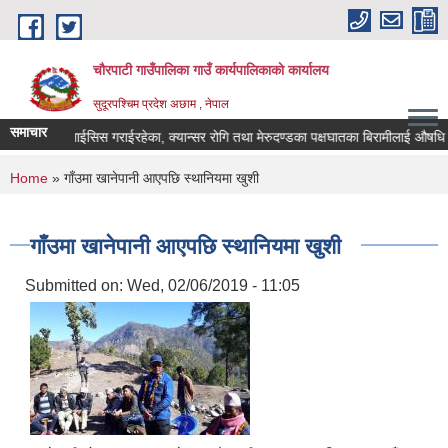
Skip to main content
चौरपाटी गाउँपालिका गाउँ कार्यपालिकाकाे कार्यालय
सुदूरपश्चिम प्रदेश अछाम , नेपाल
समाचार
गरेका, डायलाईसिस गराईरहेका, क्यान्सर रोगि तथा मेरुदण्डका पक्षघातका बिरामीलाई औषधि उपच
You are here
Home
» गाँउमा खानेपानी आएपछि स्थानियमा खुशी
गाँउमा खानेपानी आएपछि स्थानियमा खुशी
Submitted on:
Wed, 02/06/2019 - 11:05