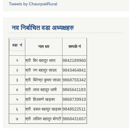
Tweets by ChaurpatiRural
नव निर्बाचित वडा अध्यक्षहरु
वडा नं
नाम थर
सम्पर्क नं
१
श्री बिर बहादुर थापा
9842189960
२
श्री रण बहादुर साउद
9843464841
३
श्री बिरेन्द्र कुमार साउद
9868755342
४
श्री लाल बहादुर धामी
9865641183
५
श्री हिउकर्ण खड्का
9868739910
६
श्री डबल बहादुर खड्का
9848522511
७
श्री ललित बहादुर बोगटी
9868431657