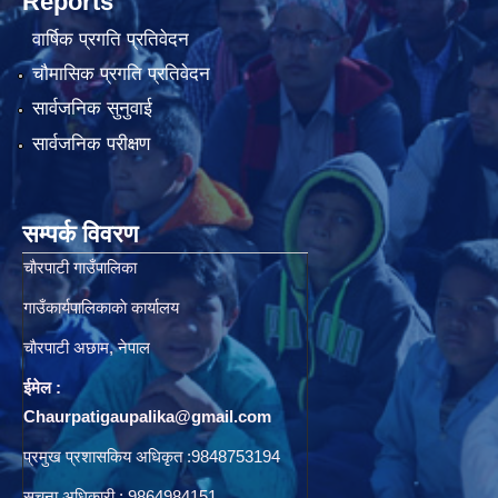
Reports
वार्षिक प्रगति प्रतिवेदन
चौमासिक प्रगति प्रतिवेदन
सार्वजनिक सुनुवाई
सार्वजनिक परीक्षण
सम्पर्क विवरण
चाैरपाटी गाउँपालिका
गाउँकार्यपालिकाकाे कार्यालय
चाैरपाटी अछाम, नेपाल
ईमेल :
Chaurpatigaupalika@gmail.com
प्रमुख प्रशासकिय अधिकृत :9848753194
सुचना अधिकारी : 9864984151