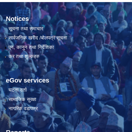
Notices
सूचना तथा समाचार
सार्वजनिक खरीद /बोलपत्र सूचना
एन, कानुन तथा निर्देशिका
कर तथा शुल्कहरु
eGov services
घटना दर्ता
सामाजिक सुरक्षा
नागरिक वडापत्र