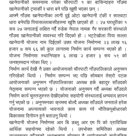
खानेपानीको समस्यामा परेका चौरपाटी १ का बासिन्दाहरु गाँउमा
खानेपानीको ट्याकीं र धारा बने पछि खुशी भएका छन् ।
आफ्नै गाँउमा खानेपानीका लागी दुई ओटा खानेपानी टंकी र सातवटा
धारा बनेपछि पियासल्लाबासीहरुमा खुशि छाएको हो । २७ घरधुरीका १
सय २७ जनालाई लक्षित गर्दै रुडेक नेपाल नामक गैर सरकारी संस्थाले
गाँउमा खानेपानीको व्यवस्था गरि दिएको हो । भट्टेखोला पिया सल्ला
खानेपानी योजना नाम दिईएको उक्त योजना निर्माणमा २३ लाख १६
हजार ७ सय ६६ को कुल लागतमा निर्माण कार्य सम्पन्न भएको हो ।
योजना निर्माणमा स्थानियहरु ६ लाख २ हजार ३ सय ५९ को
जनश्रमदान गरेका थिए ।
निर्माण कार्य देखी नै उक्त आयोजनाको चौरपाटी गाँउपालिकाले अनुगमन
गरिरहेको थियो । निर्माण सम्पन्न भए पछि सोमबार तेस्रो पटक
आयोजनाको अनुगमन गाँउपालिकाका अध्यक्ष हर्क बहादुर साँउदको
नेतृत्वमा सम्पन्न भएको छ । योजनाको अनुगमन गर्दै अध्यक्ष साँउदले
निर्माण कार्य चुस्तजुरुस्त देखीएकोमा सहयोगी संस्थालाई धन्यवाद ज्ञापन
गर्नु भएको छ । अनुगमनका क्रममा बोल्दै अध्यक्ष साँउदले जनताले हरेक
योजनामा अपन्वत्वको भावनाले काम काम गरे भौतिकपुर्बाधारको
बिकासमा दिगोपन हुने बताउनु थियो ।
खानेपानी योजना निर्माणमा आर बि डब्लु आर एम पि को प्राविधिक
आर्थिक सहयोगमा रहेको थियो । उपभोक्त समितिका अध्यक्ष
लालबहादुर साँउदको अध्यक्षतामा सोमबार नै आयोजनाको सार्वजनिक