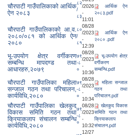
८२
चौरपाटी गाउँपालिकाको आर्थिक
/2026
आर्थिक ऐन
/
ऐन २०८३
-
२०८३.pdf
८३
11:01
08/28
चौरपाटी गाउँपालिकाको आ.व.
८०
/2023
आर्थिक ऐन
२०८०/०८१ को आर्थिक ऐन
/
-
२०८० .pdf
२०८०
८१
12:39
08/28
भू-उपयोग क्षेत्र वर्गीकरण
७९
भू-उपयोग क्षेत्र
/2023
सम्बन्धि मापदण्ड तथा
-८
वर्गीकरण
-
आधारहरु,२०७९
०
सम्बन्धि.pdf
10:36
08/28
चौरपाटी गाउँपालिका महिला
७९
महिला सन्जाल
/2023
सन्जाल गठन तथा परिचालन,
-८
गठन तथा
-
कार्यविधि,२०८०
०
परिचालन.pdf
10:34
चौरपाटी गाउँपालिका खेलकुद
08/28
खेलकुद विकास
७९
विकास समिति गठन तथा
/2023
समिति गठन तथा
-८
क्रियाकलाप संचालन सम्बन्धि
-
क्रियाकलाप
०
कार्यविधि,२०८०
10:32
संचालन.pdf
12/27