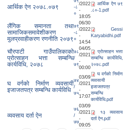
७९
/2022
आर्थिक ऐन ७९
आर्थिक ऐन २०७८.०७९
-८
-
.८०-1.pdf
०
18:05
06/30
लैंगिक समानता तथा
७९
/2022
Gessi
सामाजिकसमावेशीकरण
-८
-
Karyabidhi.pdf
मुलप्रवाहीकरण रणनीति २०७९
०
14:54
04/05
चौरपाटी गाउँपालिकाको
७८
प्रोत्साहन भत्ता
/2021
प्रोत्साहन भत्ता सम्बन्धि
/
सम्बन्धि कार्यविधि,
-
कार्यविधि, २०७८
७९
२०७८.pdf
00:00
घ वर्गको निर्माण
03/09
७४
व्यवसायी
घ वर्गकाे निर्माण व्यवसायी
/2021
/
इजाजतपत्र
इजाजतपत्र सम्बन्धि कार्यविधि
-
७५
सम्बन्धि
17:07
कार्यविधि.pdf
03/09
७६
/2021
१३ व्यवसाय
व्यवसाय दर्ता ऐन
/
-
दर्ता ऐन.pdf
७७
09:05