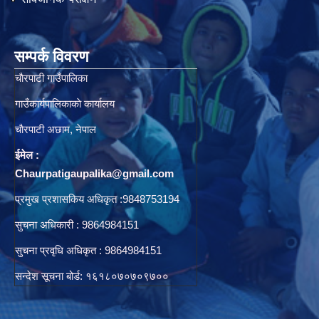
सम्पर्क विवरण
चाैरपाटी गाउँपालिका
गाउँकार्यपालिकाकाे कार्यालय
चाैरपाटी अछाम, नेपाल
ईमेल :
Chaurpatigaupalika@gmail.com
प्रमुख प्रशासकिय अधिकृत :9848753194
सुचना अधिकारी : 9864984151
सुचना प्रवृधि अधिकृत : 9864984151
सन्देश सूचना बोर्ड: १६१८०७०७०९७००