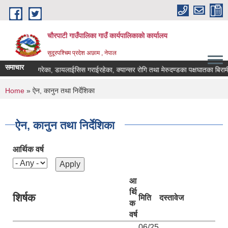
Skip to main content
चौरपाटी गाउँपालिका गाउँ कार्यपालिकाकाे कार्यालय
सुदूरपश्चिम प्रदेश अछाम , नेपाल
समाचार
्रत्यारोपण गरेका, डायलाईसिस गराईरहेका, क्यान्सर रोगि तथा मेरुदण्डका पक्षघातका बिरामील
You are here
Home
» ऐन, कानुन तथा निर्देशिका
ऐन, कानुन तथा निर्देशिका
आर्थिक वर्ष
आ
र्थि
शिर्षक
मिति
दस्तावेज
क
वर्ष
06/25