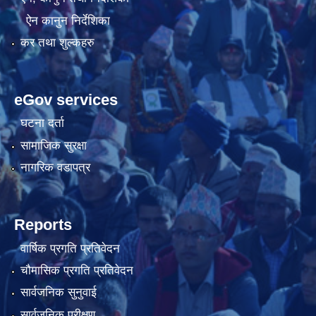
ऐन कानुन निर्देशिका
कर तथा शुल्कहरु
eGov services
घटना दर्ता
सामाजिक सुरक्षा
नागरिक वडापत्र
Reports
वार्षिक प्रगति प्रतिवेदन
चौमासिक प्रगति प्रतिवेदन
सार्वजनिक सुनुवाई
सार्वजनिक परीक्षण