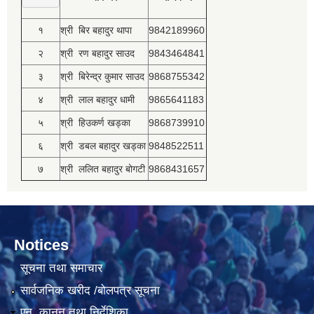
१
श्री बिर बहादुर थापा
9842189960
२
श्री रण बहादुर साउद
9843464841
३
श्री बिरेन्द्र कुमार साउद
9868755342
४
श्री लाल बहादुर धामी
9865641183
५
श्री हिउकर्ण खड्का
9868739910
६
श्री डबल बहादुर खड्का
9848522511
७
श्री ललित बहादुर बोगटी
9868431657
Notices
सूचना तथा समाचार
सार्वजनिक खरीद /बोलपत्र सूचना
एन, कानुन तथा निर्देशिका