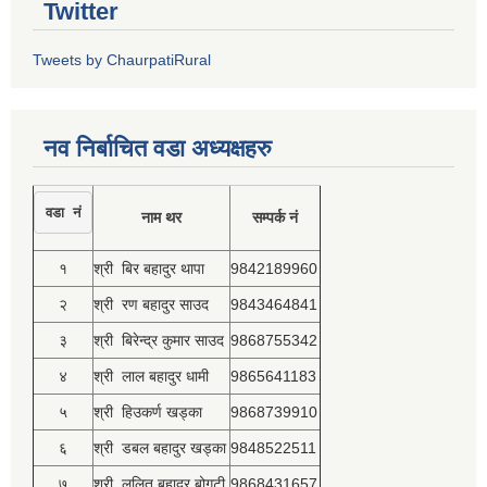
Twitter
Tweets by ChaurpatiRural
नव निर्बाचित वडा अध्यक्षहरु
वडा नं
नाम थर
सम्पर्क नं
१
श्री बिर बहादुर थापा
9842189960
२
श्री रण बहादुर साउद
9843464841
३
श्री बिरेन्द्र कुमार साउद
9868755342
४
श्री लाल बहादुर धामी
9865641183
५
श्री हिउकर्ण खड्का
9868739910
६
श्री डबल बहादुर खड्का
9848522511
७
श्री ललित बहादुर बोगटी
9868431657