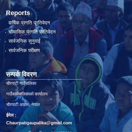
Reports
वार्षिक प्रगति प्रतिवेदन
चौमासिक प्रगति प्रतिवेदन
सार्वजनिक सुनुवाई
सार्वजनिक परीक्षण
सम्पर्क विवरण
चाैरपाटी गाउँपालिका
गाउँकार्यपालिकाकाे कार्यालय
चाैरपाटी अछाम, नेपाल
ईमेल :
Chaurpatigaupalika@gmail.com