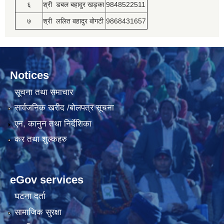
६
श्री डबल बहादुर खड्का
9848522511
७
श्री ललित बहादुर बोगटी
9868431657
Notices
सूचना तथा समाचार
सार्वजनिक खरीद /बोलपत्र सूचना
एन, कानुन तथा निर्देशिका
कर तथा शुल्कहरु
eGov services
घटना दर्ता
सामाजिक सुरक्षा