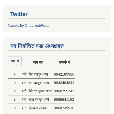
Twitter
Tweets by ChaurpatiRural
नव निर्बाचित वडा अध्यक्षहरु
वडा नं
नाम थर
सम्पर्क नं
१
श्री बिर बहादुर थापा
9842189960
२
श्री रण बहादुर साउद
9843464841
३
श्री बिरेन्द्र कुमार साउद
9868755342
४
श्री लाल बहादुर धामी
9865641183
५
श्री हिउकर्ण खड्का
9868739910