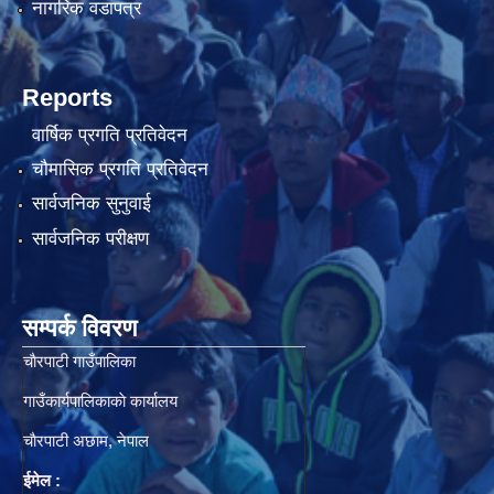
नागरिक वडापत्र
Reports
वार्षिक प्रगति प्रतिवेदन
चौमासिक प्रगति प्रतिवेदन
सार्वजनिक सुनुवाई
सार्वजनिक परीक्षण
सम्पर्क विवरण
चाैरपाटी गाउँपालिका
गाउँकार्यपालिकाकाे कार्यालय
चाैरपाटी अछाम, नेपाल
ईमेल :