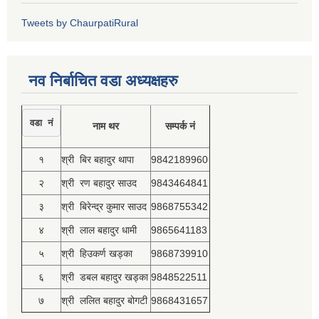
Tweets by ChaurpatiRural
नव निर्बाचित वडा अध्यक्षहरु
वडा नं
नाम थर
सम्पर्क नं
१
श्री बिर बहादुर थापा
9842189960
२
श्री रण बहादुर साउद
9843464841
३
श्री बिरेन्द्र कुमार साउद
9868755342
४
श्री लाल बहादुर धामी
9865641183
५
श्री हिउकर्ण खड्का
9868739910
६
श्री डबल बहादुर खड्का
9848522511
७
श्री ललित बहादुर बोगटी
9868431657