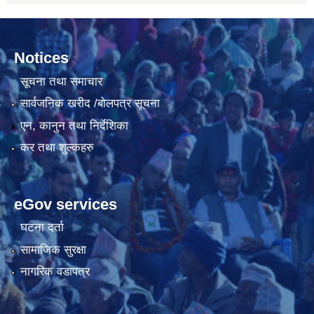
Notices
सूचना तथा समाचार
सार्वजनिक खरीद /बोलपत्र सूचना
एन, कानुन तथा निर्देशिका
कर तथा शुल्कहरु
eGov services
घटना दर्ता
सामाजिक सुरक्षा
नागरिक वडापत्र