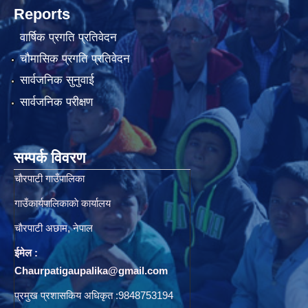
Reports
वार्षिक प्रगति प्रतिवेदन
चौमासिक प्रगति प्रतिवेदन
सार्वजनिक सुनुवाई
सार्वजनिक परीक्षण
सम्पर्क विवरण
चाैरपाटी गाउँपालिका
गाउँकार्यपालिकाकाे कार्यालय
चाैरपाटी अछाम, नेपाल
ईमेल :
Chaurpatigaupalika@gmail.com
प्रमुख प्रशासकिय अधिकृत :9848753194