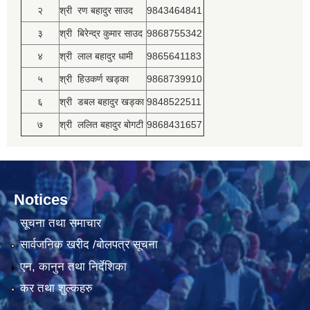
२
श्री रण बहादुर साउद
9843464841
३
श्री बिरेन्द्र कुमार साउद
9868755342
४
श्री लाल बहादुर धामी
9865641183
५
श्री हिउकर्ण खड्का
9868739910
६
श्री डबल बहादुर खड्का
9848522511
७
श्री ललित बहादुर बोगटी
9868431657
Notices
सूचना तथा समाचार
सार्वजनिक खरीद /बोलपत्र सूचना
एन, कानुन तथा निर्देशिका
कर तथा शुल्कहरु