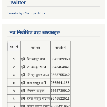
Twitter
Tweets by ChaurpatiRural
नव निर्बाचित वडा अध्यक्षहरु
वडा नं
नाम थर
सम्पर्क नं
१
श्री बिर बहादुर थापा
9842189960
२
श्री रण बहादुर साउद
9843464841
३
श्री बिरेन्द्र कुमार साउद
9868755342
४
श्री लाल बहादुर धामी
9865641183
५
श्री हिउकर्ण खड्का
9868739910
६
श्री डबल बहादुर खड्का
9848522511
७
श्री ललित बहादुर बोगटी
9868431657