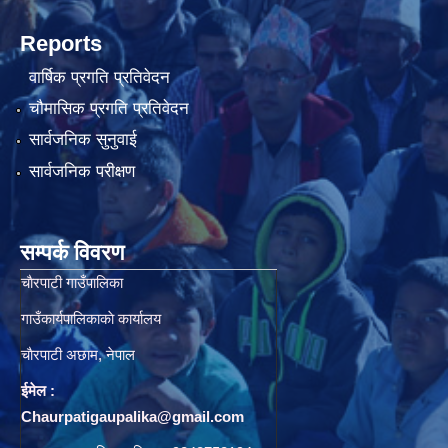
Reports
वार्षिक प्रगति प्रतिवेदन
चौमासिक प्रगति प्रतिवेदन
सार्वजनिक सुनुवाई
सार्वजनिक परीक्षण
सम्पर्क विवरण
चाैरपाटी गाउँपालिका
गाउँकार्यपालिकाकाे कार्यालय
चाैरपाटी अछाम, नेपाल
ईमेल :
Chaurpatigaupalika@gmail.com