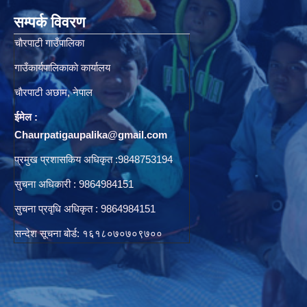
सम्पर्क विवरण
चाैरपाटी गाउँपालिका
गाउँकार्यपालिकाकाे कार्यालय
चाैरपाटी अछाम, नेपाल
ईमेल :
Chaurpatigaupalika@gmail.com
प्रमुख प्रशासकिय अधिकृत :9848753194
सुचना अधिकारी : 9864984151
सुचना प्रवृधि अधिकृत : 9864984151
सन्देश सूचना बोर्ड: १६१८०७०७०९७००