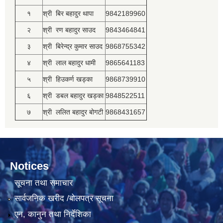
१
श्री बिर बहादुर थापा
9842189960
२
श्री रण बहादुर साउद
9843464841
३
श्री बिरेन्द्र कुमार साउद
9868755342
४
श्री लाल बहादुर धामी
9865641183
५
श्री हिउकर्ण खड्का
9868739910
६
श्री डबल बहादुर खड्का
9848522511
७
श्री ललित बहादुर बोगटी
9868431657
Notices
सूचना तथा समाचार
सार्वजनिक खरीद /बोलपत्र सूचना
एन, कानुन तथा निर्देशिका