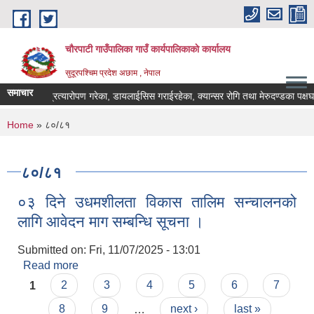
Skip to main content
चौरपाटी गाउँपालिका गाउँ कार्यपालिकाकाे कार्यालय
सुदूरपश्चिम प्रदेश अछाम , नेपाल
समाचार
मृगौला प्रत्यारोपण गरेका, डायलाईसिस गराईरहेका, क्यान्सर रोगि तथा मेरुदण्डका पक्षघा
You are here
Home
» ८०/८१
८०/८१
०३ दिने उधमशीलता विकास तालिम सन्चालनको
लागि आवेदन माग सम्बन्धि सूचना ।
Submitted on:
Fri, 11/07/2025 - 13:01
Read more
about ०३ दिने उधमशीलता विकास तालिम सन्चालनको
Pages
लागि आवेदन माग सम्बन्धि सूचना ।
1
2
3
4
5
6
7
8
9
…
next ›
last »