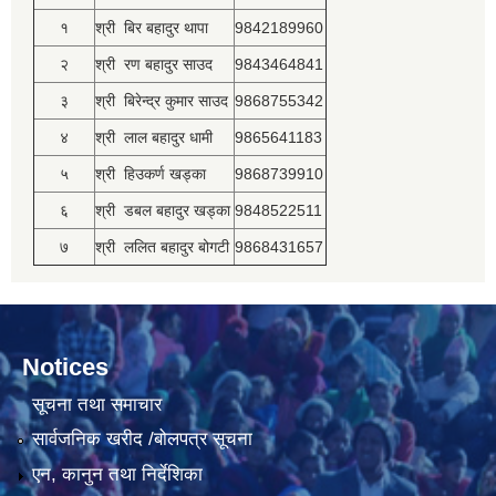
१
श्री बिर बहादुर थापा
9842189960
२
श्री रण बहादुर साउद
9843464841
३
श्री बिरेन्द्र कुमार साउद
9868755342
४
श्री लाल बहादुर धामी
9865641183
५
श्री हिउकर्ण खड्का
9868739910
६
श्री डबल बहादुर खड्का
9848522511
७
श्री ललित बहादुर बोगटी
9868431657
Notices
सूचना तथा समाचार
सार्वजनिक खरीद /बोलपत्र सूचना
एन, कानुन तथा निर्देशिका