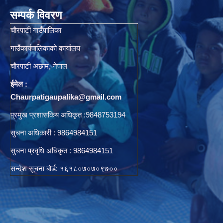
सम्पर्क विवरण
चाैरपाटी गाउँपालिका
गाउँकार्यपालिकाकाे कार्यालय
चाैरपाटी अछाम, नेपाल
ईमेल :
Chaurpatigaupalika@gmail.com
प्रमुख प्रशासकिय अधिकृत :9848753194
सुचना अधिकारी : 9864984151
सुचना प्रवृधि अधिकृत : 9864984151
सन्देश सूचना बोर्ड: १६१८०७०७०९७००