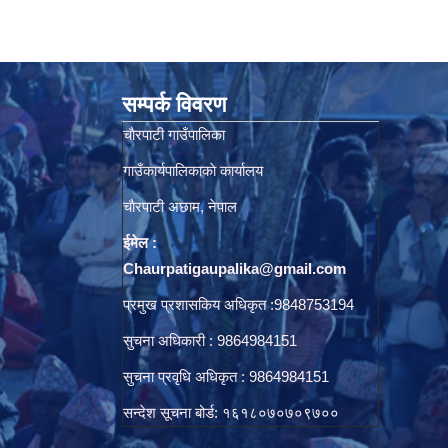
सम्पर्क विवरण
चाैरपाटी गाउँपालिका
गाउँकार्यपालिकाकाे कार्यालय
चाैरपाटी अछाम, नेपाल
ईमेल :
Chaurpatigaupalika@gmail.com
प्रमुख प्रशासकिय अधिकृत :9848753194
सुचना अधिकारी : 9864984151
सुचना प्रवृधि अधिकृत : 9864984151
सन्देश सूचना बोर्ड: १६१८०७०७०९७००