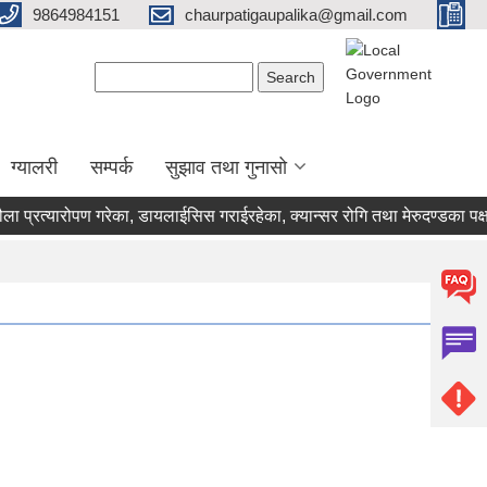
9864984151
chaurpatigaupalika@gmail.com
Search form
Search
ग्यालरी
सम्पर्क
सुझाव तथा गुनासो
्यारोपण गरेका, डायलाईसिस गराईरहेका, क्यान्सर रोगि तथा मेरुदण्डका पक्षघातक