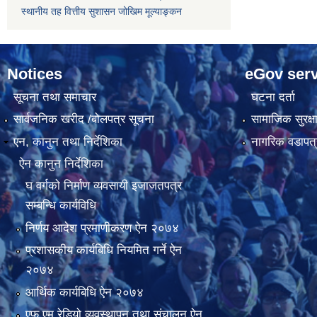
स्थानीय तह वित्तीय सुशासन जोखिम मूल्याङ्कन
Notices
eGov serv
सूचना तथा समाचार
घटना दर्ता
सार्वजनिक खरीद /बोलपत्र सूचना
सामाजिक सुरक्ष
एन, कानुन तथा निर्देशिका
नागरिक वडापत्
ऐन कानुन निर्देशिका
घ वर्गकाे निर्माण व्यवसायी इजाजतपत्र
सम्बन्धि कार्यविधि
निर्णय आदेश प्रमाणीकरण ऐन २०७४
प्रशासकीय कार्यबिधि नियमित गर्ने ऐन
२०७४
आर्थिक कार्यबिधि ऐन २०७४
एफ एम रेडियो व्यवस्थापन तथा स‌ंचालन ऐन