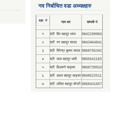
नव निर्बाचित वडा अध्यक्षहरु
वडा नं
नाम थर
सम्पर्क नं
१
श्री बिर बहादुर थापा
9842189960
२
श्री रण बहादुर साउद
9843464841
३
श्री बिरेन्द्र कुमार साउद
9868755342
४
श्री लाल बहादुर धामी
9865641183
५
श्री हिउकर्ण खड्का
9868739910
६
श्री डबल बहादुर खड्का
9848522511
७
श्री ललित बहादुर बोगटी
9868431657