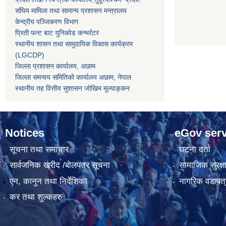
संघिय मामिला तथा सामान्य प्रशासन मन्त्रालय
केन्द्रीय पञ्जिकरण विभाग
प्रिती फन्ट बाट युनिकोड कन्भर्रटर
स्थानीय शासन तथा सामुदायिक विकास कार्यक्रम
(LGCDP)
जिल्ला प्रशासन कार्यालय, अछाम
जिल्ला समन्वय समितिको कार्यालय अछाम, नेपाल
स्थानीय तह वित्तीय सुशासन जोखिम मूल्याङ्कन
Notices
eGov serv
सूचना तथा समाचार
घटना दर्ता
सार्वजनिक खरीद /बोलपत्र सूचना
सामाजिक सुरक्ष
एन, कानुन तथा निर्देशिका
नागरिक वडापत्
कर तथा शुल्कहरु