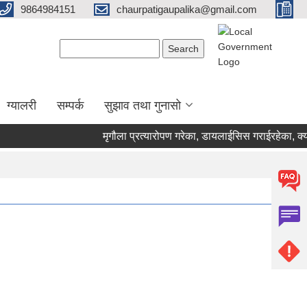
9864984151
chaurpatigaupalika@gmail.com
Search form
Search
ग्यालरी
सम्पर्क
सुझाव तथा गुनासो
मृगौला प्रत्यारोपण गरेका, डायलाईसिस गराईरहेका, क्यान्