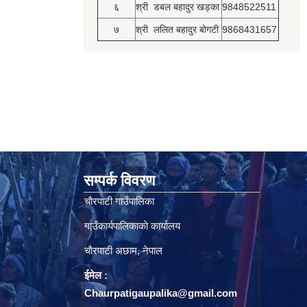
६
श्री डबल बहादुर खड्का
9848522511
७
श्री ललित बहादुर बोगटी
9868431657
सम्पर्क विवरण
चाैरपाटी गाउँपालिका
गाउँकार्यपालिकाकाे कार्यालय
चाैरपाटी अछाम, नेपाल
ईमेल :
Chaurpatigaupalika@gmail.com