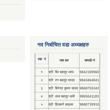
नव निर्बाचित वडा अध्यक्षहरु
वडा नं
नाम थर
सम्पर्क नं
१
श्री बिर बहादुर थापा
9842189960
२
श्री रण बहादुर साउद
9843464841
३
श्री बिरेन्द्र कुमार साउद
9868755342
४
श्री लाल बहादुर धामी
9865641183
५
श्री हिउकर्ण खड्का
9868739910