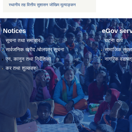
स्थानीय तह वित्तीय सुशासन जोखिम मूल्याङ्कन
Notices
eGov serv
सूचना तथा समाचार
घटना दर्ता
सार्वजनिक खरीद /बोलपत्र सूचना
सामाजिक सुरक्ष
एन, कानुन तथा निर्देशिका
नागरिक वडापत्
कर तथा शुल्कहरु