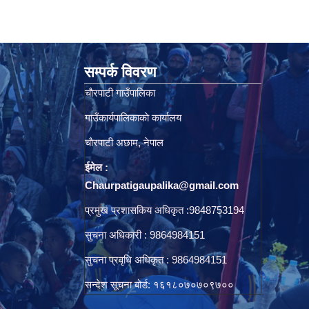
सम्पर्क विवरण
चाैरपाटी गाउँपालिका
गाउँकार्यपालिकाकाे कार्यालय
चाैरपाटी अछाम, नेपाल
ईमेल :
Chaurpatigaupalika@gmail.com
प्रमुख प्रशासकिय अधिकृत :9848753194
सुचना अधिकारी : 9864984151
सुचना प्रवृधि अधिकृत : 9864984151
सन्देश सूचना बोर्ड: १६१८०७०७०९७००