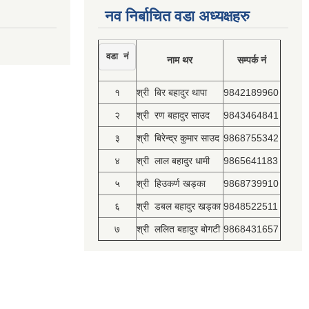
नव निर्बाचित वडा अध्यक्षहरु
वडा नं
नाम थर
सम्पर्क नं
१
श्री बिर बहादुर थापा
9842189960
२
श्री रण बहादुर साउद
9843464841
३
श्री बिरेन्द्र कुमार साउद
9868755342
४
श्री लाल बहादुर धामी
9865641183
५
श्री हिउकर्ण खड्का
9868739910
६
श्री डबल बहादुर खड्का
9848522511
७
श्री ललित बहादुर बोगटी
9868431657