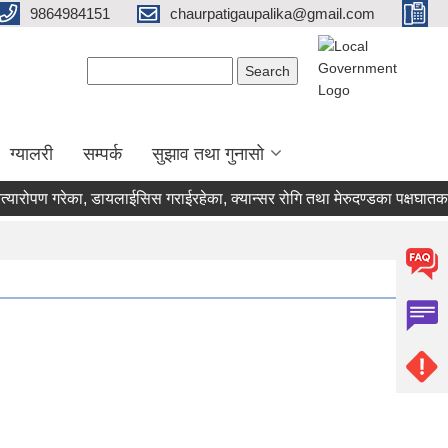
9864984151
chaurpatigaupalika@gmail.com
Search form
Search
ग्यालरी
सम्पर्क
सुझाव तथा गुनासो
रोपण गरेका, डायलाईसिस गराईरहेका, क्यान्सर रोगि तथा मेरुदण्डका पक्षघातका ब