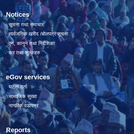
Notices
सूचना तथा समाचार
सार्वजनिक खरीद /बोलपत्र सूचना
एन, कानुन तथा निर्देशिका
कर तथा शुल्कहरु
eGov services
घटना दर्ता
सामाजिक सुरक्षा
नागरिक वडापत्र
Reports