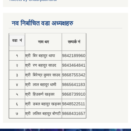
नव निर्बाचित वडा अध्यक्षहरु
वडा नं
नाम थर
सम्पर्क नं
१
श्री बिर बहादुर थापा
9842189960
२
श्री रण बहादुर साउद
9843464841
३
श्री बिरेन्द्र कुमार साउद
9868755342
४
श्री लाल बहादुर धामी
9865641183
५
श्री हिउकर्ण खड्का
9868739910
६
श्री डबल बहादुर खड्का
9848522511
७
श्री ललित बहादुर बोगटी
9868431657