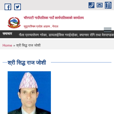
Skip to main content
चौरपाटी गाउँपालिका गाउँ कार्यपालिकाकाे कार्यालय
सुदूरपश्चिम प्रदेश अछाम , नेपाल
समाचार
मृगौला प्रत्यारोपण गरेका, डायलाईसिस गराईरहेका, क्यान्सर रोगि तथा मेरुदण्डका 
You are here
Home
» श्री सिद्ध राज जाेशी
श्री सिद्ध राज जाेशी