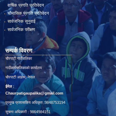
वार्षिक प्रगति प्रतिवेदन
चौमासिक प्रगति प्रतिवेदन
सार्वजनिक सुनुवाई
सार्वजनिक परीक्षण
सम्पर्क विवरण
चाैरपाटी गाउँपालिका
गाउँकार्यपालिकाकाे कार्यालय
चाैरपाटी अछाम, नेपाल
ईमेल :
Chaurpatigaupalika@gmail.com
प्रमुख प्रशासकिय अधिकृत :9848753194
सुचना अधिकारी : 9864984151