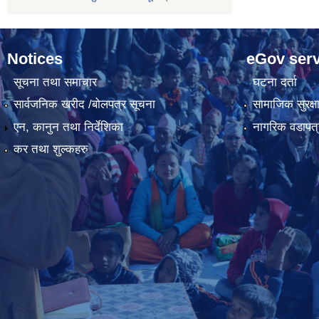
Notices
eGov serv
सूचना तथा समाचार
घटना दर्ता
सार्वजनिक खरीद /बोलपत्र सूचना
सामाजिक सुरक्ष
एन, कानुन तथा निर्देशिका
नागरिक वडापत्
कर तथा शुल्कहरु