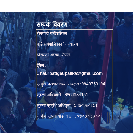
सम्पर्क विवरण
चाैरपाटी गाउँपालिका
गाउँकार्यपालिकाकाे कार्यालय
चाैरपाटी अछाम, नेपाल
ईमेल :
Chaurpatigaupalika@gmail.com
प्रमुख प्रशासकिय अधिकृत :9848753194
सुचना अधिकारी : 9864984151
सुचना प्रवृधि अधिकृत : 9864984151
सन्देश सूचना बोर्ड: १६१८०७०७०९७००