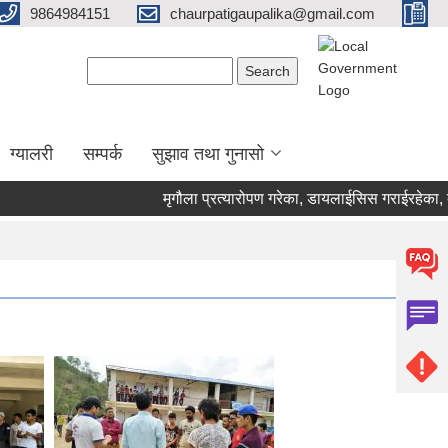
9864984151
chaurpatigaupalika@gmail.com
Search form
Search
ग्यालरी
सम्पर्क
सुझाव तथा गुनासो
मृगौला प्रत्यारोपण गरेका, डायलाईसिस गराईरहेका, क्यान्