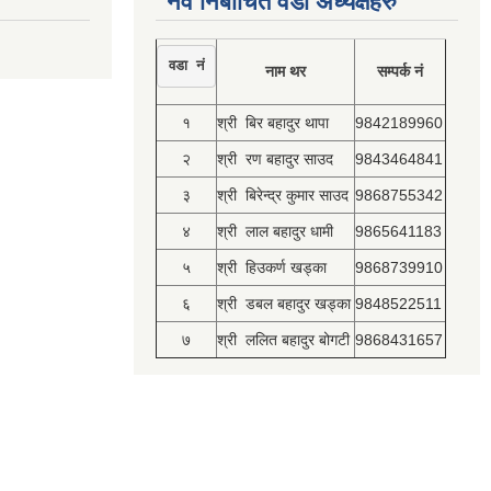
नव निर्बाचित वडा अध्यक्षहरु
वडा नं
नाम थर
सम्पर्क नं
१
श्री बिर बहादुर थापा
9842189960
२
श्री रण बहादुर साउद
9843464841
३
श्री बिरेन्द्र कुमार साउद
9868755342
४
श्री लाल बहादुर धामी
9865641183
५
श्री हिउकर्ण खड्का
9868739910
६
श्री डबल बहादुर खड्का
9848522511
७
श्री ललित बहादुर बोगटी
9868431657