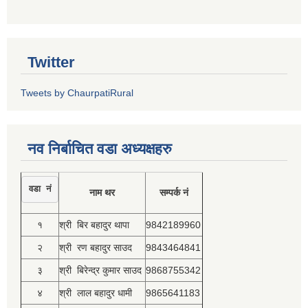
Twitter
Tweets by ChaurpatiRural
नव निर्बाचित वडा अध्यक्षहरु
वडा नं
नाम थर
सम्पर्क नं
१
श्री बिर बहादुर थापा
9842189960
२
श्री रण बहादुर साउद
9843464841
३
श्री बिरेन्द्र कुमार साउद
9868755342
४
श्री लाल बहादुर धामी
9865641183