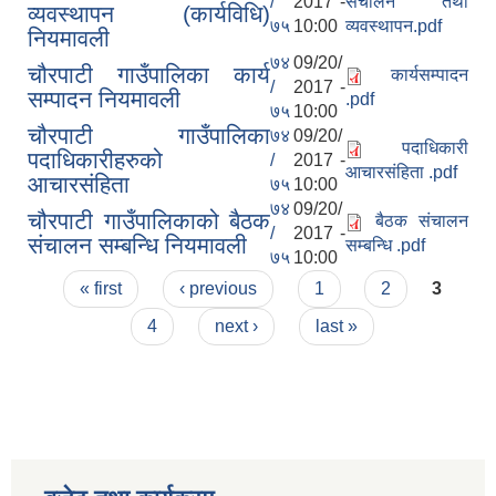
/
2017 -
संचालन तथा
व्यवस्थापन (कार्यविधि)
७५
10:00
व्यवस्थापन.pdf
नियमावली
७४
09/20/
चौरपाटी गाउँपालिका कार्य
कार्यसम्पादन
/
2017 -
सम्पादन नियमावली
.pdf
७५
10:00
चौरपाटी गाउँपालिका
७४
09/20/
पदाधिकारी
पदाधिकारीहरुको
/
2017 -
आचारसंहिता .pdf
आचारसंहिता
७५
10:00
७४
09/20/
चौरपाटी गाउँपालिकाको बैठक
बैठक संचालन
/
2017 -
संचालन सम्बन्धि नियमावली
सम्बन्धि .pdf
७५
10:00
Pages
« first
‹ previous
1
2
3
4
next ›
last »