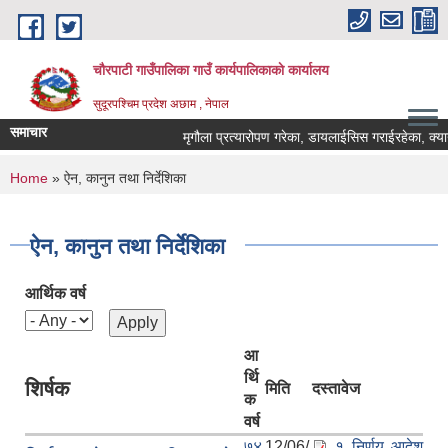
Skip to main content
चौरपाटी गाउँपालिका गाउँ कार्यपालिकाकाे कार्यालय
सुदूरपश्चिम प्रदेश अछाम , नेपाल
समाचार
मृगौला प्रत्यारोपण गरेका, डायलाईसिस गराईरहेका, क्यान्सर
You are here
Home
» ऐन, कानुन तथा निर्देशिका
ऐन, कानुन तथा निर्देशिका
आर्थिक वर्ष
आ
र्थि
शिर्षक
मिति
दस्तावेज
क
वर्ष
७४
12/06/
१ निर्णय आदेश