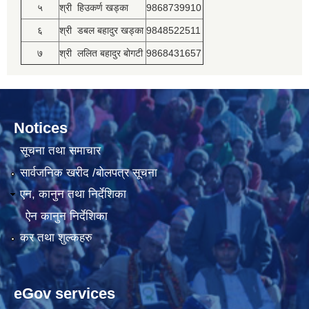
५
श्री हिउकर्ण खड्का
9868739910
६
श्री डबल बहादुर खड्का
9848522511
७
श्री ललित बहादुर बोगटी
9868431657
Notices
सूचना तथा समाचार
सार्वजनिक खरीद /बोलपत्र सूचना
एन, कानुन तथा निर्देशिका
ऐन कानुन निर्देशिका
कर तथा शुल्कहरु
eGov services