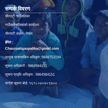
सम्पर्क विवरण
चाैरपाटी गाउँपालिका
गाउँकार्यपालिकाकाे कार्यालय
चाैरपाटी अछाम, नेपाल
ईमेल :
Chaurpatigaupalika@gmail.com
प्रमुख प्रशासकिय अधिकृत :9848753194
सुचना अधिकारी : 9864984151
सुचना प्रवृधि अधिकृत : 9864984151
सन्देश सूचना बोर्ड: १६१८०७०७०९७००