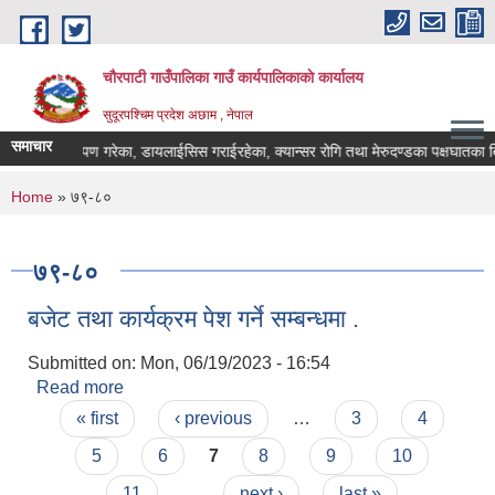
Skip to main content
चौरपाटी गाउँपालिका गाउँ कार्यपालिकाकाे कार्यालय
सुदूरपश्चिम प्रदेश अछाम , नेपाल
समाचार
ला प्रत्यारोपण गरेका, डायलाईसिस गराईरहेका, क्यान्सर रोगि तथा मेरुदण्डका पक्षघातका बि
You are here
Home
» ७९-८०
७९-८०
बजेट तथा कार्यक्रम पेश गर्ने सम्बन्धमा .
Submitted on:
Mon, 06/19/2023 - 16:54
Read more
about बजेट तथा कार्यक्रम पेश गर्ने सम्बन्धमा .
Pages
« first
‹ previous
…
3
4
5
6
7
8
9
10
11
…
next ›
last »