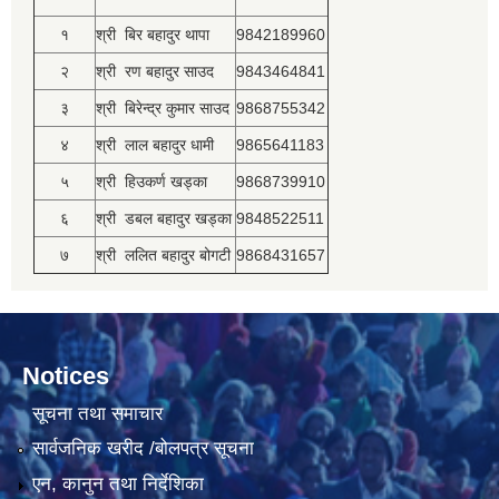
१
श्री बिर बहादुर थापा
9842189960
२
श्री रण बहादुर साउद
9843464841
३
श्री बिरेन्द्र कुमार साउद
9868755342
४
श्री लाल बहादुर धामी
9865641183
५
श्री हिउकर्ण खड्का
9868739910
६
श्री डबल बहादुर खड्का
9848522511
७
श्री ललित बहादुर बोगटी
9868431657
Notices
सूचना तथा समाचार
सार्वजनिक खरीद /बोलपत्र सूचना
एन, कानुन तथा निर्देशिका