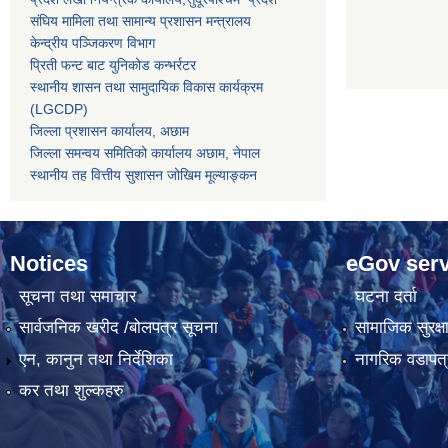
संघिय मामिला तथा सामान्य प्रशासन मन्त्रालय
केन्द्रीय पञ्जिकरण विभाग
प्रिती फन्ट बाट युनिकोड कन्भर्रटर
स्थानीय शासन तथा सामुदायिक विकास कार्यक्रम
(LGCDP)
जिल्ला प्रशासन कार्यालय, अछाम
जिल्ला समन्वय समितिको कार्यालय अछाम, नेपाल
स्थानीय तह वित्तीय सुशासन जोखिम मूल्याङ्कन
Notices
eGov serv
सूचना तथा समाचार
घटना दर्ता
सार्वजनिक खरीद /बोलपत्र सूचना
सामाजिक सुरक्ष
एन, कानुन तथा निर्देशिका
नागरिक वडापत्
कर तथा शुल्कहरु