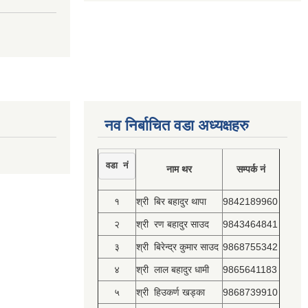
नव निर्बाचित वडा अध्यक्षहरु
वडा नं
नाम थर
सम्पर्क नं
१
श्री बिर बहादुर थापा
9842189960
२
श्री रण बहादुर साउद
9843464841
३
श्री बिरेन्द्र कुमार साउद
9868755342
४
श्री लाल बहादुर धामी
9865641183
५
श्री हिउकर्ण खड्का
9868739910