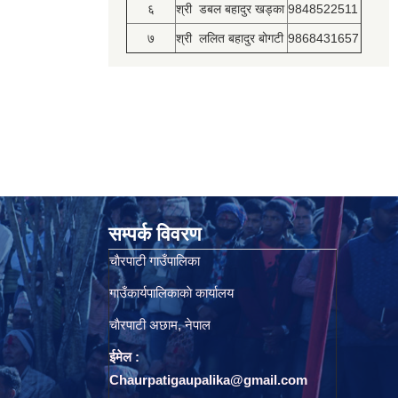
६
श्री डबल बहादुर खड्का
9848522511
७
श्री ललित बहादुर बोगटी
9868431657
सम्पर्क विवरण
चाैरपाटी गाउँपालिका
गाउँकार्यपालिकाकाे कार्यालय
चाैरपाटी अछाम, नेपाल
ईमेल :
Chaurpatigaupalika@gmail.com