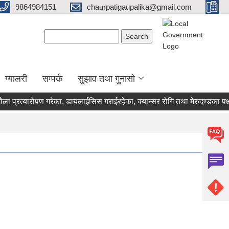
9864984151
chaurpatigaupalika@gmail.com
Search form
Search
ग्यालरी
सम्पर्क
सुझाव तथा गुनासो
प्रत्यारोपण गरेका, डायलाईसिस गराईरहेका, क्यान्सर रोगि तथा मेरुदण्डका पक्ष